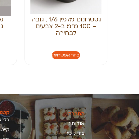
גסטרונום מלמין 1/6 , גובה
– 100 מ״מ ב-2 צבעים
לבחירה
בחר אפשרויות
קטגו
החברה
כלי ש
אודותינו
קייטר
צור קשר