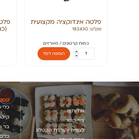
פלטה אינדוקציה מקצועית
פלט
(כח
מק״ט: 183430
הוספה לסל
קטגו
החברה
כלי ש
אודותינו
קייטר
צור קשר
בר ו
לצפייה והורדת הקטלוג
כלים