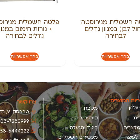
ה חשמלית מנירוסטה
פלטה חשמלית מנירוס
ול לבן) במגוון גדלים
+ נורות חימום במגוון
לבחירה
גדלים לבחירה
בחר אפשרויות
בחר אפשרויות
ריות המוצרים
צרו קשר
ולחן
מטבח
טברסקי 9, תל-אביב
ינג
קונדיטוריה
03-7280999
מלצרים
ביגוד והנעלה
58-6444222
 לפיצה
מכשירים חשמליים