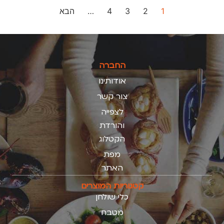
1
2
3
4
…
הבא
החברה
אודותינו
צור קשר
לצפייה
והורדת
הקטלוג
מפת
האתר
קטגוריות המוצרים
כלי שולחן
מטבח