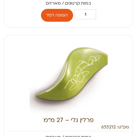
הוספה לסל
פרלין גלי – 27 מ״מ
מק״ט: 655212