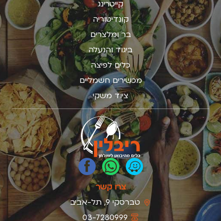
קייטרינג
קונדיטוריה
בר ומלצרים
ביגוד והנעלה
כלים לפיצה
מכשירים חשמליים
ציוד משקי
צרו קשר
טברסקי 9, תל-אביב
03-7280999