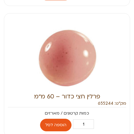
פרלין חצי כדור – 60 מ״מ
מק״ט: 655244
הוספה לסל