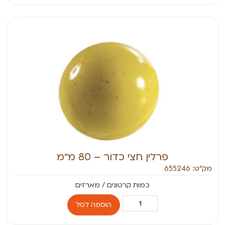
פרלין חצי כדור – 80 מ״מ
מק״ט: 655246
הוספה לסל