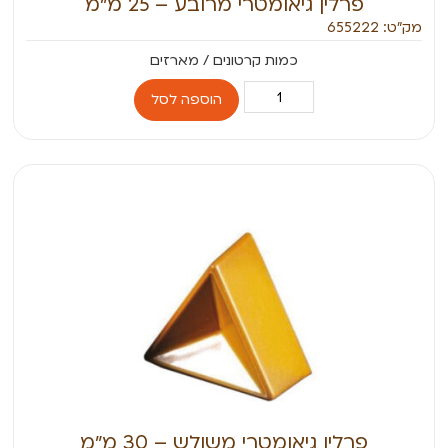
פרלין גיאומטרי מרובע – 25 מ״מ
מק״ט: 655222
הוספה לסל
פרלין גיאומטרי משולש – 30 מ״מ