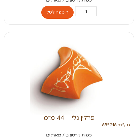
הוספה לסל
פרלין גלי – 44 מ״מ
מק״ט: 655216