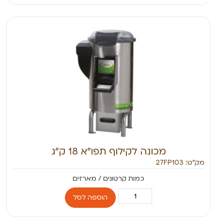
מכונה לקילוף תפו”א 18 ק”ג
מק״ט: 27FP103
הוספה לסל