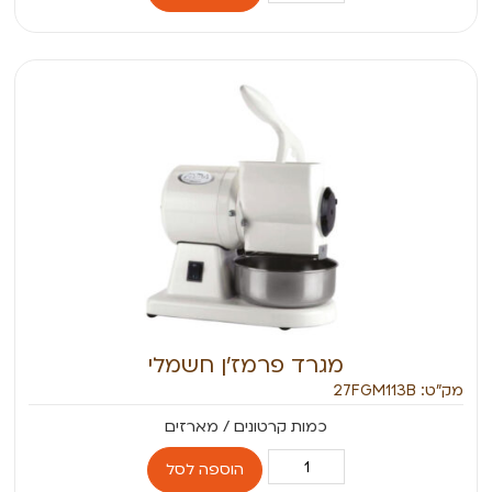
מגרד פרמז’ן חשמלי
מק״ט: 27FGM113B
הוספה לסל