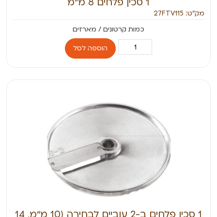
1 סכין פלחים 8 מ״מ
מק״ט: 27FTV115
הוספה לסל
1 סכין פלחים ב-2 עוביים לבחירה (10 מ״מ, 14