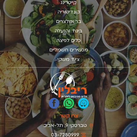
קייטרינג
קונדיטוריה
בר ומלצרים
ביגוד והנעלה
כלים לפיצה
מכשירים חשמליים
ציוד משקי
צרו קשר
טברסקי 9, תל-אביב
03-7280999