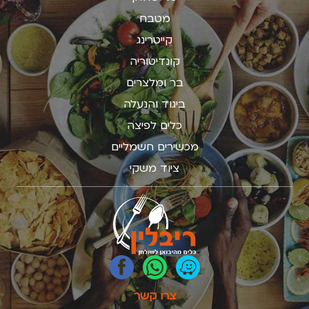
מטבח
קייטרינג
קונדיטוריה
בר ומלצרים
ביגוד והנעלה
כלים לפיצה
מכשירים חשמליים
ציוד משקי
צרו קשר