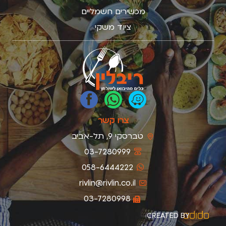
מכשירים חשמליים
ציוד משקי
צרו קשר
טברסקי 9, תל-אביב
03-7280999
058-6444222
rivlin@rivlin.co.il
03-7280998
CREATED BY