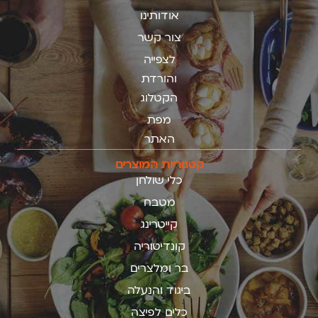
אודותינו
צור קשר
לצפייה
והורדת
הקטלוג
מפת
האתר
קטגוריות המוצרים
כלי שולחן
מטבח
קייטרינג
קונדיטוריה
בר ומלצרים
ביגוד והנעלה
כלים לפיצה