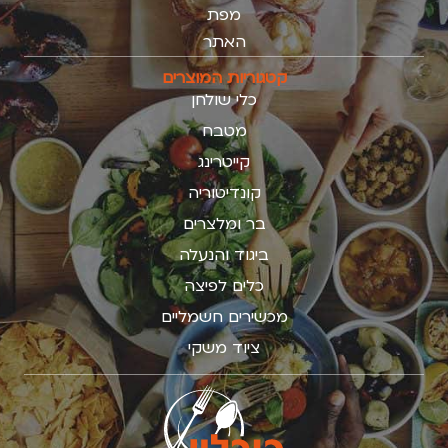
מפת
האתר
קטגוריות המוצרים
כלי שולחן
מטבח
קייטרינג
קונדיטוריה
בר ומלצרים
ביגוד והנעלה
כלים לפיצה
מכשירים חשמליים
ציוד משקי