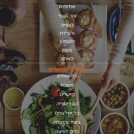
אודותינו
צור קשר
לצפייה
והורדת
הקטלוג
מפת
האתר
קטגוריות המוצרים
כלי שולחן
מטבח
קייטרינג
קונדיטוריה
בר ומלצרים
ביגוד והנעלה
כלים לפיצה