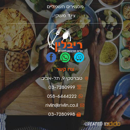
מכשירים חשמליים
ציוד משקי
צרו קשר
טברסקי 9, תל-אביב
03-7280999
058-6444222
rivlin@rivlin.co.il
03-7280998
CREATED BY