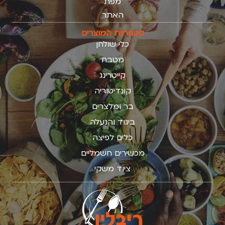
מפת
האתר
קטגוריות המוצרים
כלי שולחן
מטבח
קייטרינג
קונדיטוריה
בר ומלצרים
ביגוד והנעלה
כלים לפיצה
מכשירים חשמליים
ציוד משקי