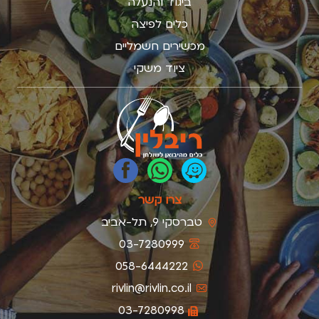
ביגוד והנעלה
כלים לפיצה
מכשירים חשמליים
ציוד משקי
צרו קשר
טברסקי 9, תל-אביב
03-7280999
058-6444222
rivlin@rivlin.co.il
03-7280998