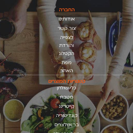
החברה
אודותינו
צור קשר
לצפייה
והורדת
הקטלוג
מפת
האתר
קטגוריות המוצרים
כלי שולחן
מטבח
קייטרינג
קונדיטוריה
בר ומלצרים