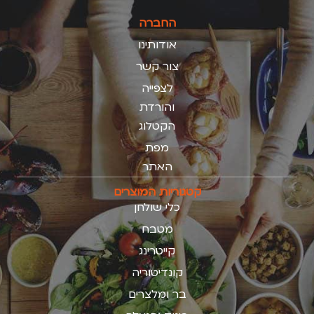
החברה
אודותינו
צור קשר
לצפייה
והורדת
הקטלוג
מפת
האתר
קטגוריות המוצרים
כלי שולחן
מטבח
קייטרינג
קונדיטוריה
בר ומלצרים