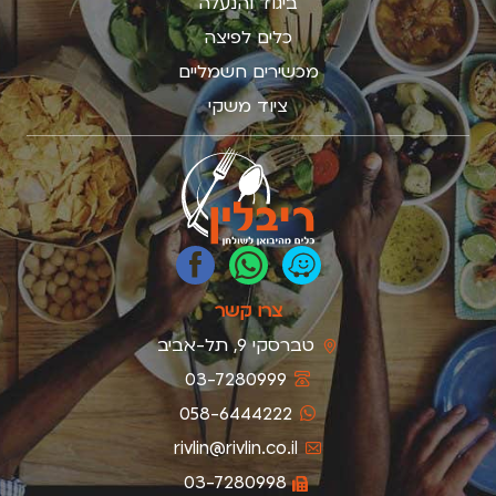
ביגוד והנעלה
כלים לפיצה
מכשירים חשמליים
ציוד משקי
צרו קשר
טברסקי 9, תל-אביב
03-7280999
058-6444222
rivlin@rivlin.co.il
03-7280998