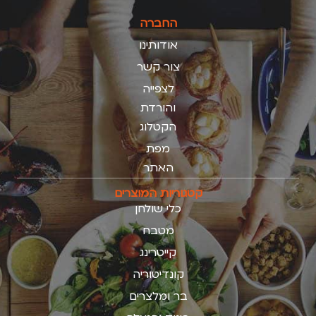
החברה
אודותינו
צור קשר
לצפייה
והורדת
הקטלוג
מפת
האתר
קטגוריות המוצרים
כלי שולחן
מטבח
קייטרינג
קונדיטוריה
בר ומלצרים