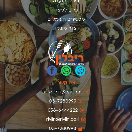
ביגוד והנעלה
כלים לפיצה
מכשירים חשמליים
ציוד משקי
צרו קשר
טברסקי 9, תל-אביב
03-7280999
058-6444222
rivlin@rivlin.co.il
03-7280998