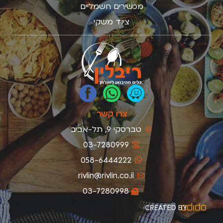
מכשירים חשמליים
ציוד משקי
צרו קשר
טברסקי 9, תל-אביב
03-7280999
058-6444222
rivlin@rivlin.co.il
03-7280998
CREATED BY