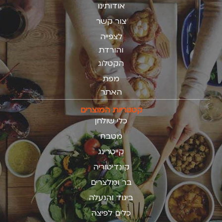
אודותינו
צור קשר
לצפייה
והורדת
הקטלוג
מפת
האתר
קטגוריות המוצרים
כלי שולחן
מטבח
קייטרינג
קונדיטוריה
בר ומלצרים
ביגוד והנעלה
כלים לפיצה