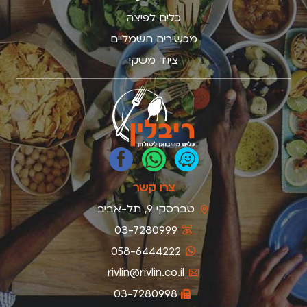
כלים לפיצה
מכשירים חשמליים
ציוד משקי
צרו קשר
טברסקי 9, תל-אביב
03-7280999
058-6444222
rivlin@rivlin.co.il
03-7280998