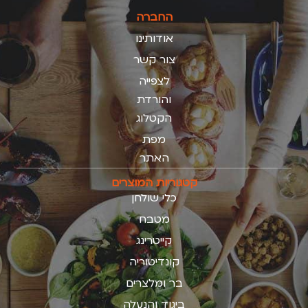
החברה
אודותינו
צור קשר
לצפייה
והורדת
הקטלוג
מפת
האתר
קטגוריות המוצרים
כלי שולחן
מטבח
קייטרינג
קונדיטוריה
בר ומלצרים
ביגוד והנעלה