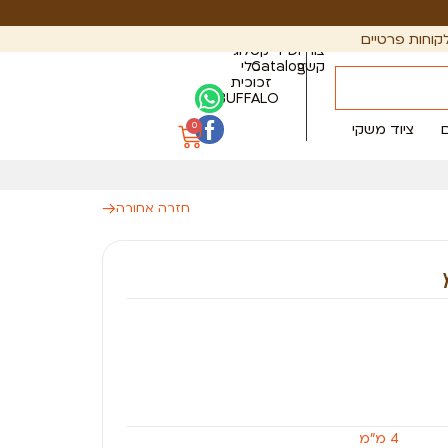
קוחות פרטיים
צור
PDF
קטלוג
קשר
Catalog
כלי
זכוכית
BUFFALO
0
ציוד משקי
חזרה אחורה
4 מ״מ