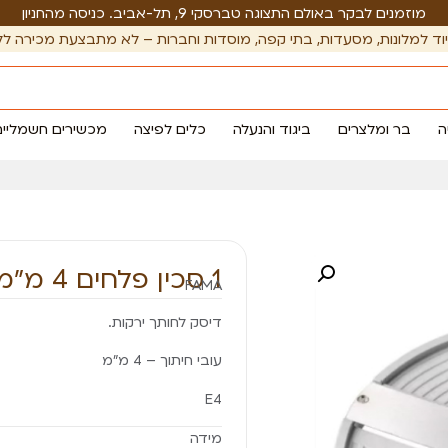
מוזמנים לבקר באולם התצוגה טברסקי 9, תל-אביב. כניסה מהחניון
וד למלונות, מסעדות, בתי קפה, מוסדות וחברות – לא מתבצעת מכירה לל
ה
בר ומלצרים
ביגוד והנעלה
כלים לפיצה
מכשירים חשמליים
1 סכין פלחים 4 מ״מ
FAMA
דיסק לחותך ירקות.
עובי חיתוך – 4 מ״מ
E4
מידה