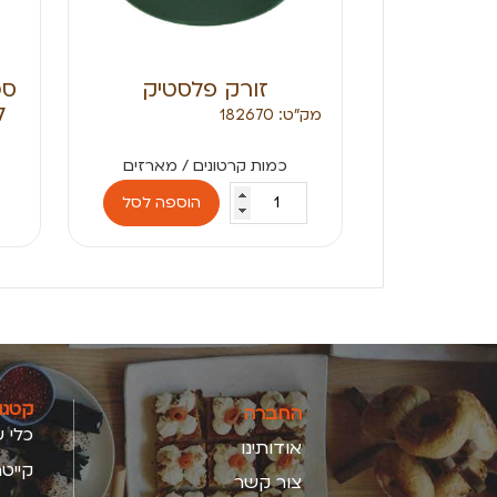
זורק פלסטיק
סכ
לב
מק״ט: 182670
הוספה לסל
קטגו
החברה
כלי ש
אודותינו
קייטר
צור קשר