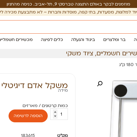
מוזמנים לבקר באולם התצוגה טברסקי 9, תל-אביב. כניסה מהחניון
וד למלונות, מסעדות, בתי קפה, מוסדות וחברות – לא מתבצעת מכירה לל
ה
בר ומלצרים
ביגוד והנעלה
כלים לפיצה
מכשירים חשמליים
ירים חשמליים
,
ציוד משקי
ג
משקל אדם דיגיטלי עד 180
מידה
הוספה לרשימה
מק"ט
183615