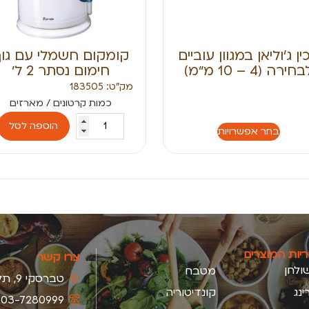
ין ג’וליאן במגוון עוביים
קומקום חשמלי עם גו
חירה (4 – 10 מ״מ)
חימום נסתר 2 ל׳
מק״ט: 183505
הוספה לסל
בחר אפשרויות
ריות המוצרים
צרו קשר
ולחן
מטבח
טברסקי 9, תל-אביב
ינג
קונדיטוריה
03-7280999