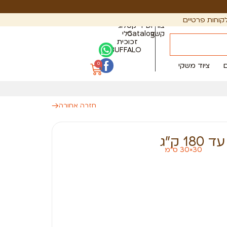
קוחות פרטיים
צור
PDF
קטלוג
קשר
Catalog
כלי
זכוכית
BUFFALO
0
ציוד משקי
חזרה אחורה
 ק”ג
30×30 ס"מ